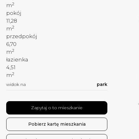
2
m
pokój
11,28
2
m
przedpokój
6,70
2
m
łazienka
4,51
2
m
widok na
park
Zapytaj o to mieszkanie
Pobierz kartę mieszkania