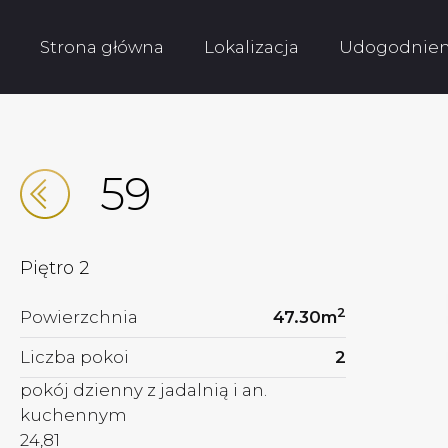
Strona główna
Lokalizacja
Udogodnien
59
Piętro
2
2
Powierzchnia
47.30
m
Liczba pokoi
2
pokój dzienny z jadalnią i an.
kuchennym
24,81