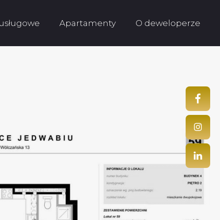
 usługowe
Apartamenty
O deweloperze