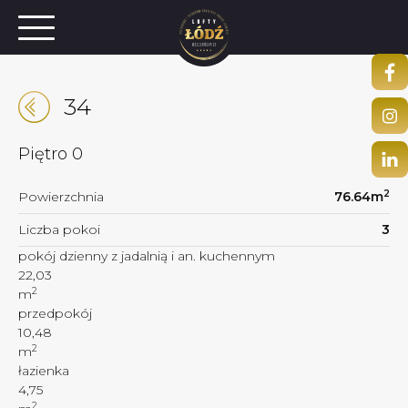
34
Piętro
0
2
Powierzchnia
76.64
m
Liczba pokoi
3
pokój dzienny z jadalnią i an. kuchennym
22,03
2
m
przedpokój
10,48
2
m
łazienka
4,75
2