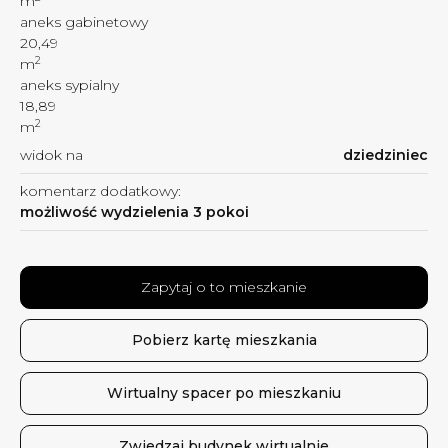
m
aneks gabinetowy
20,49
2
m
aneks sypialny
18,89
2
m
widok na
dziedziniec
komentarz dodatkowy:
możliwość wydzielenia 3 pokoi
Zapytaj o to mieszkanie
Pobierz kartę mieszkania
Wirtualny spacer po mieszkaniu
Zwiedzaj budynek wirtualnie